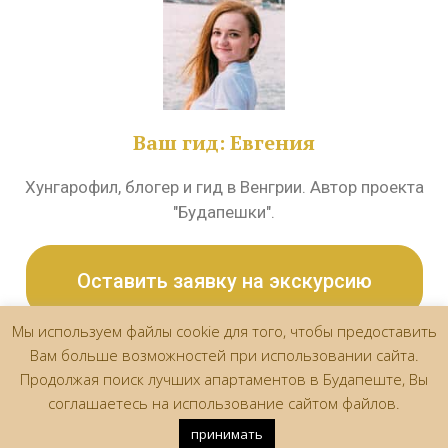
Ваш гид: Евгения
Хунгарофил, блогер и гид в Венгрии. Автор проекта
"Будапешки".
Оставить заявку на экскурсию
Мы используем файлы cookie для того, чтобы предоставить
Вам больше возможностей при использовании сайта.
Продолжая поиск лучших апартаментов в Будапеште, Вы
соглашаетесь на использование сайтом файлов.
© 2026 Goldcentral Apartments & Tours Budapest
• Создано
с помощью
GeneratePress
принимать