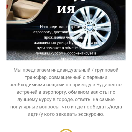
ия
Наш водитель встретит вас в
аэропорту, доставит к вашему месту
проживания через самые
живописные улицы Будапешта, а по
пути поможет в обмене валюты с
лучшим курсом и соориентирует в
городе.
Мы предлагаем индивидуальный / групповой
трансфер, совмещенный с первыми
необходимыми вещами по приезду в Будапеште:
встречей в аэропорту, обменом валюты по
лучшему курсу в городе, ответы на самые
популярные вопросы: что и где пообедать/куда
идти/у кого заказать экскурсию.