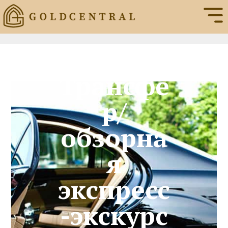
Трансфе
р/
обзорна
я
экспресс
-экскурс